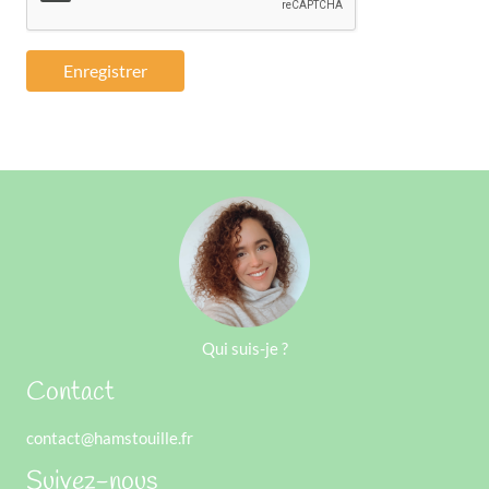
Enregistrer
Qui suis-je ?
Contact
contact@hamstouille.fr
Suivez-nous