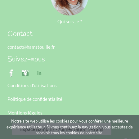
Qui suis-je ?
Contact
contact@hamstouille.fr
Suivez-nous
Conditions d'utilisations
Politique de confidentialité
Mentions légales
Notre site web utilise les cookies pour vous conférer une meilleure
expérience utilisateur. Si vous continuez la navigation, vous acceptez de
Espace Bambins - Alimentation 1-6 ans
recevoir tous les cookies de notre site.